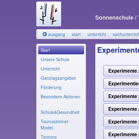
Sonnenschule
/
ausgang
start
unterricht
sachunterrich
Experimente
Start
Unsere Schule
Unterricht
Experimente 
Ganztagsangebot
Experimentie
Förderung
Experimente
Besondere Aktionen
..
Experimente
Schule&Gesundheit
Experimente 
Taunussteiner
Model..
Experimente
Termine