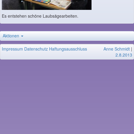
Es entstehen schöne Laubsägearbeiten.
Aktionen
Impressum
Datenschutz
Haftungsausschluss
Anne Schmidt
|
2.8.2013